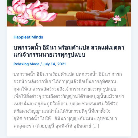
Happiest Minds
บทกรวดน้ำ อิมินา พร้อมคำแปล สวดแผ่เมตตา
เเก่เจ้ากรรมนายเวรทุกรูปแบบ
Relaxing Mode
/
July 14, 2021
บทกรวดน้ำ อิมินา พร้อมคำแปล บทกรวดน้ำ อิมินา การก
รวดน้ํา หลังจากที่เราได้ทำบุญแล้วถือเป็นการอุทิศส่วน
กุศลให้แก่สรรพสัตว์รวมถึงเจ้ากรรมนายเวรทุกรูปแบบ
เพื่อให้สิ่งต่างๆ รวมถึงดวงวิญญานได้รับผลบุญนั้นแม้ว่าเขา
เหล่านั้นจะอยู่ภพภูมิใดก็ตาม บุญจะช่วยส่งเสริมให้ชีวิต
หรือดวงวิญญานเหล่านั้นได้รับกรรมดีๆ นี้ที่เราตั้งใจ
อุทิศ กรวดน้ำ ไปให้ อิมินา ปุญญะกัมเมนะ อุปัชฌายา
คุณุตตะรา (ด้วยบุญนี้ อุททิศให้ อุปัชฌาย์ […]