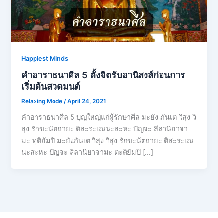
Happiest Minds
คำอาราธนาศีล 5 ตั้งจิตรับอานิสงส์ก่อนการ
เริ่มต้นสวดมนต์
Relaxing Mode
/
April 24, 2021
คำอาราธนาศีล 5 บุญใหญ่แก่ผู้รักษาศีล มะยัง ภันเต วิสุง วิ
สุง รักขะนัตถายะ ติสะระเณนะสะหะ ปัญจะ สีลานิยาจา
มะ ทุติยัมปิ มะยังภันเต วิสุง วิสุง รักขะนัตถายะ ติสะระเณ
นะสะหะ ปัญจะ สีลานิยาจามะ ตะติยัมปิ […]