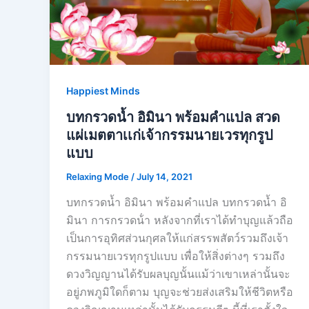
Happiest Minds
บทกรวดน้ำ อิมินา พร้อมคำแปล สวด
แผ่เมตตาเเก่เจ้ากรรมนายเวรทุกรูป
แบบ
Relaxing Mode
/
July 14, 2021
บทกรวดน้ำ อิมินา พร้อมคำแปล บทกรวดน้ำ อิ
มินา การกรวดน้ํา หลังจากที่เราได้ทำบุญแล้วถือ
เป็นการอุทิศส่วนกุศลให้แก่สรรพสัตว์รวมถึงเจ้า
กรรมนายเวรทุกรูปแบบ เพื่อให้สิ่งต่างๆ รวมถึง
ดวงวิญญานได้รับผลบุญนั้นแม้ว่าเขาเหล่านั้นจะ
อยู่ภพภูมิใดก็ตาม บุญจะช่วยส่งเสริมให้ชีวิตหรือ