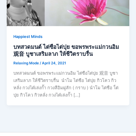
Happiest Minds
บทสวดมนต์ ไต่ซือไต่ปุย ขอพรพระแม่กวนอิม
观音 บูชาเสริมลาภ ให้ชีวิตราบรื่น
Relaxing Mode
/
April 24, 2021
บทสวดมนต์ ขอพรพระแม่กวนอิม ไต่ซือไต่ปุย 观音 บูชา
เสริมลาภ ให้ชีวิตราบรื่น นำโม ไต่ชือ ไต่ปุย กิวโคว กิว
หลั่ง กวงไต๋เล่งก๊ำ กวงสีอิมผู่สัก ( กราบ ) นำโม ไต่ชือ ไ๋ต่
ปุย กิวโคว กิวหลั่ง กวงไต๋เล่งก๊ำ […]