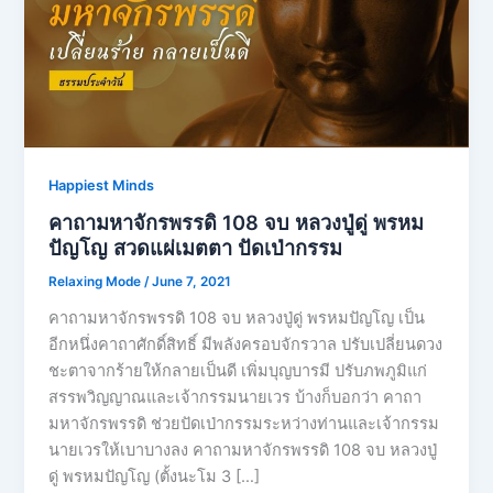
Happiest Minds
คาถามหาจักรพรรดิ​ 108 จบ​ หลวงปู่ดู่​ พรหม​
ปัญโญ​ สวดแผ่เมตตา ปัดเป่ากรรม
Relaxing Mode
/
June 7, 2021
คาถามหาจักรพรรดิ​ 108 จบ​ หลวงปู่ดู่​ พรหม​ปัญโญ เป็น
อีกหนึ่งคาถาศักดิ์สิทธิ์ มีพลังครอบจักรวาล ปรับเปลี่ยนดวง
ชะตาจากร้ายให้กลายเป็นดี เพิ่มบุญบารมี ปรับภพภูมิแก่
สรรพวิญญาณและเจ้ากรรมนายเวร บ้างก็บอกว่า คาถา
มหาจักรพรรดิ​ ช่วยปัดเป่ากรรมระหว่างท่านและเจ้ากรรม
นายเวรให้เบาบางลง คาถามหาจักรพรรดิ​ 108 จบ​ หลวงปู่
ดู่​ พรหม​ปัญโญ​ (ตั้งนะโม 3 […]