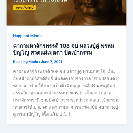
Happiest Minds
คาถามหาจักรพรรดิ​ 108 จบ​ หลวงปู่ดู่​ พรหม​
ปัญโญ​ สวดแผ่เมตตา ปัดเป่ากรรม
Relaxing Mode
/
June 7, 2021
คาถามหาจักรพรรดิ​ 108 จบ​ หลวงปู่ดู่​ พรหม​ปัญโญ เป็น
อีกหนึ่งคาถาศักดิ์สิทธิ์ มีพลังครอบจักรวาล ปรับเปลี่ยนดวง
ชะตาจากร้ายให้กลายเป็นดี เพิ่มบุญบารมี ปรับภพภูมิแก่
สรรพวิญญาณและเจ้ากรรมนายเวร บ้างก็บอกว่า คาถา
มหาจักรพรรดิ​ ช่วยปัดเป่ากรรมระหว่างท่านและเจ้ากรรม
นายเวรให้เบาบางลง คาถามหาจักรพรรดิ​ 108 จบ​ หลวงปู่
ดู่​ พรหม​ปัญโญ​ (ตั้งนะโม 3 […]