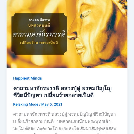
Happiest Minds
คาถามหาจักรพรรดิ​ หลวงปู่ดู่​ พรหม​ปัญโญ​
ชีวิตมีปัญหา เปลี่ยนร้ายกลายเป็นดี
Relaxing Mode
/
May 5, 2021
คาถามหาจักรพรรดิ​ หลวงปู่ดู่​ พรหม​ปัญโญ​ ชีวิตมีปัญหา
เปลี่ยนร้ายกลายเป็นดี บทสวดนอบน้อมพระพุทธเจ้า
นะโม ตัสสะ ภะคะวะโต อะระหะโต สัมมาสัมพุทธธัสสะ