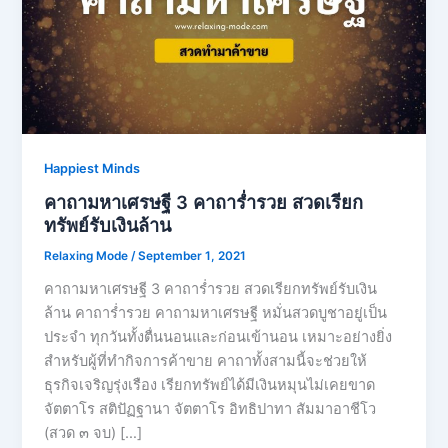
Happiest Minds
คาถามหาเศรษฐี 3 คาถาร่ำรวย สวดเรียก
ทรัพย์รับเงินล้าน
Relaxing Mode
/
September 1, 2021
คาถามหาเศรษฐี 3 คาถาร่ำรวย สวดเรียกทรัพย์รับเงิน
ล้าน คาถาร่ำรวย คาถามหาเศรษฐี หมั่นสวดบูชาอยู่เป็น
ประจำ ทุกวันทั้งตื่นนอนและก่อนเข้านอน เหมาะอย่างยิ่ง
สำหรับผู้ที่ทำกิจการค้าขาย คาถาทั้งสามนี้จะช่วยให้
ธุรกิจเจริญรุ่งเรือง เรียกทรัพย์ได้มีเงินหมุนไม่เคยขาด
จัตตาโร สติปัฏฐานา จัตตาโร อิทธิปาทา สัมมาอาชีโว
(สวด ๓ จบ) […]