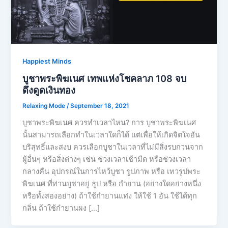
Happiest Minds
บูชาพระพิฆเนศ เทพแห่งโชคลาภ 108 จบ
ดึงดูดเงินทอง
Relaxing Mode
/
September 18, 2021
บูชาพระพิฆเนศ ควรทำเวลาไหน? การ บูชาพระพิฆเนศ
นั้นสามารถเลือกทำในเวลาใดก็ได้ แต่เพื่อให้เกิดจิตใจอัน
บริสุทธิ์และสงบ ควรเลือกบูชาในเวลาที่ไม่มีสิ่งรบกวนจาก
ผู้อื่นๆ หรือสิ่งต่างๆ เช่น ช่วงเวลาเช้ามืด หรือช่วงเวลา
กลางคืน อุปกรณ์ในการไหว้บูชา รูปภาพ หรือ เทวรูปพระ
พิฆเนศ ที่ท่านบูชาอยู่ ธูป หรือ กำยาน (อย่างใดอย่างหนึ่ง
หรือทั้งสองอย่าง) ถ้าใช้กำยานแท่ง ให้ใช้ 1 อัน ใช้ได้ทุก
กลิ่น ถ้าใช้กำยานผง […]