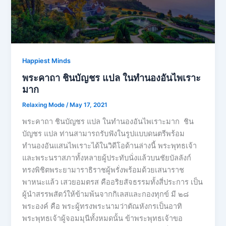
Happiest Minds
พระคาถา ชินบัญชร แปล ในทำนองอันไพเราะ
มาก
Relaxing Mode
/
May 17, 2021
พระคาถา ชินบัญชร แปล ในทำนองอันไพเราะมาก ชิน
บัญชร แปล ท่านสามารถรับฟังในรูปแบบดนตรีพร้อม
ทำนองอันแสนไพเราะได้ในวิดีโอด้านล่างนี้ พระพุทธเจ้า
และพระนราสภาทั้งหลายผู้ประทับนั่งแล้วบนชัยบัลลังก์
ทรงพิชิตพระยามาราธิราชผู้พรั่งพร้อมด้วยเสนาราช
พาหนะแล้ว เสวยอมตรส คืออริยสัจธรรมทั้งสี่ประการ เป็น
ผู้นำสรรพสัตว์ให้ข้ามพ้นจากกิเลสและกองทุกข์ มี ๒๘
พระองค์ คือ พระผู้ทรงพระนามว่าตัณหังกรเป็นอาทิ
พระพุทธเจ้าผู้จอมมุนีทั้งหมดนั้น ข้าพระพุทธเจ้าขอ