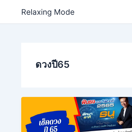
Skip
Relaxing Mode
to
content
ดวงปี65