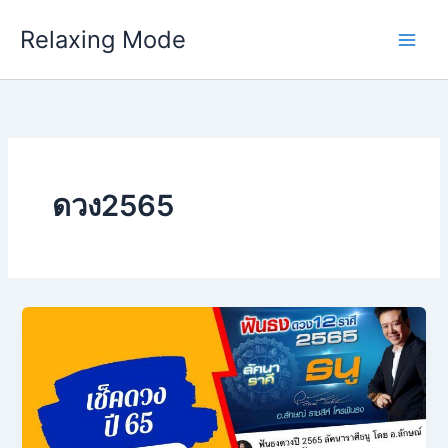
Skip
Relaxing Mode
to
content
ดวง2565