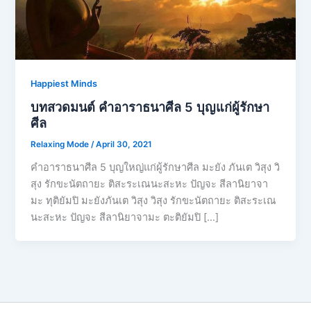
Happiest Minds
บทสวดมนต์ คำอาราธนาศีล 5 บุญแก่ผู้รักษา
ศีล
Relaxing Mode
/
April 30, 2021
คำอาราธนาศีล 5 บุญใหญ่แก่ผู้รักษาศีล มะยัง ภันเต วิสุง วิ
สุง รักขะนัตถายะ ติสะระเณนะสะหะ ปัญจะ สีลานิยาจา
มะ ทุติยัมปิ มะยังภันเต วิสุง วิสุง รักขะนัตถายะ ติสะระเณ
นะสะหะ ปัญจะ สีลานิยาจามะ ตะติยัมปิ […]