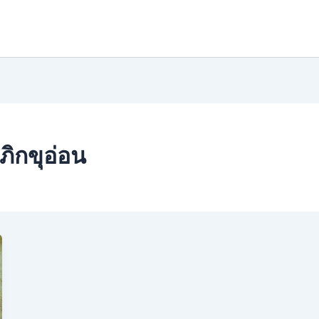
ิกขุอ่อน