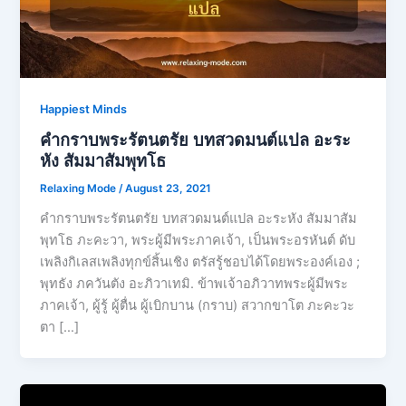
Happiest Minds
คำกราบพระรัตนตรัย บทสวดมนต์แปล อะระ
หัง สัมมาสัมพุทโธ
Relaxing Mode
/
August 23, 2021
คำกราบพระรัตนตรัย บทสวดมนต์แปล อะระหัง สัมมาสัม
พุทโธ ภะคะวา, พระผู้มีพระภาคเจ้า, เป็นพระอรหันต์ ดับ
เพลิงกิเลสเพลิงทุกข์สิ้นเชิง ตรัสรู้ชอบได้โดยพระองค์เอง ;
พุทธัง ภควันตัง อะภิวาเทมิ. ข้าพเจ้าอภิวาทพระผู้มีพระ
ภาคเจ้า, ผู้รู้ ผู้ตื่น ผู้เบิกบาน (กราบ) สวากขาโต ภะคะวะ
ตา […]