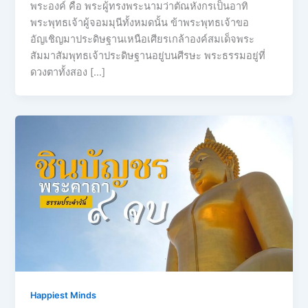
พระองค์ คือ พระผู้ทรงพระนามว่าตัณหังกรเป็นอาทิ
พระพุทธเจ้าผู้จอมมุนีทั้งหมดนั้น ข้าพระพุทธเจ้าขอ
อัญเชิญมาประดิษฐานเหนือเศียรเกล้าองค์สมเด็จพระ
สัมมาสัมพุทธเจ้าประดิษฐานอยู่บนศีรษะ พระธรรมอยู่ที่
ดวงตาทั้งสอง […]
Happiest Minds