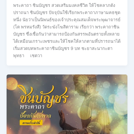
พระคาถา ชินบัญชร สวดเสริมมงคลชีวิต ให้โชคลาภดัง
ปราถนา ชินบัญชร ปัจจุบันใช้เรียกพระคาถาภาษามคธชุด
หนึ่ง นัยว่าเป็นนิพนธ์ของเจ้าประคุณสมเด็จพระพุฒาจารย์
(โต พรหมรังสี) วัดระฆังโฆสิตาราม เรียกว่า พระคาถาชิน
บัญชร ซึ่งเชื่อกันว่าสามารถป้องกันสรรพอันตรายทั้งหลาย
ได้เหมือนเกราะเพชรและให้โชคให้ลาภตามที่ปรารถนาได้
เริ่มสวดบทพระคาถาชินบัญชร 9 บท ชะยาสะนากะตา
พุทธา เชตวา