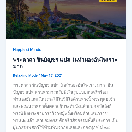
Happiest Minds
พระคาถา ชินบัญชร แปล ในทำนองอันไพเราะ
มาก
Relaxing Mode
/
May 17, 2021
พระคาถา ชินบัญชร แปล ในทำนองอันไพเราะมาก ชิน
บัญชร แปล ท่านสามารถรับฟังในรูปแบบดนตรีพร้อม
ทำนองอันแสนไพเราะได้ในวิดีโอด้านล่างนี้ พระพุทธเจ้า
และพระนราสภาทั้งหลายผู้ประทับนั่งแล้วบนชัยบัลลังก์
ทรงพิชิตพระยามาราธิราชผู้พรั่งพร้อมด้วยเสนาราช
พาหนะแล้ว เสวยอมตรส คืออริยสัจธรรมทั้งสี่ประการ เป็น
ผู้นำสรรพสัตว์ให้ข้ามพ้นจากกิเลสและกองทุกข์ มี ๒๘