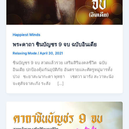
Happiest Minds
พระคาถา ชินบัญชร 9 จบ ฉบับอินเดีย
Relaxing Mode
/
April 30, 2021
ชินบัญชร 9 จบ สวดแล้วรวย เสริมสิริมงคลชีวิต ฉบับ
อินเดีย ปกป้องคุ้มกันอุบัติภัย อันตรายและศัตรูหมู่มารทั้ง
ปวง ชะยาสะนากะตา พุทธา เชตวา มารัง สะวาหะนัง
จะตุสัจจาสะภัง ระสัง […]