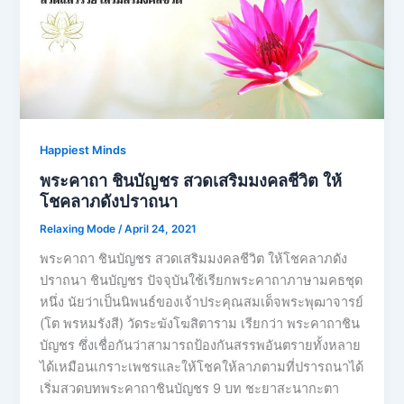
Happiest Minds
พระคาถา ชินบัญชร สวดเสริมมงคลชีวิต ให้
โชคลาภดังปราถนา
Relaxing Mode
/
April 24, 2021
พระคาถา ชินบัญชร สวดเสริมมงคลชีวิต ให้โชคลาภดัง
ปราถนา ชินบัญชร ปัจจุบันใช้เรียกพระคาถาภาษามคธชุด
หนึ่ง นัยว่าเป็นนิพนธ์ของเจ้าประคุณสมเด็จพระพุฒาจารย์
(โต พรหมรังสี) วัดระฆังโฆสิตาราม เรียกว่า พระคาถาชิน
บัญชร ซึ่งเชื่อกันว่าสามารถป้องกันสรรพอันตรายทั้งหลาย
ได้เหมือนเกราะเพชรและให้โชคให้ลาภตามที่ปรารถนาได้
เริ่มสวดบทพระคาถาชินบัญชร 9 บท ชะยาสะนากะตา