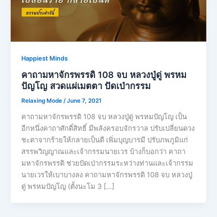
Happiest Minds
คาถามหาจักรพรรดิ​ 108 จบ​ หลวงปู่ดู่​ พรหม​
ปัญโญ​ สวดแผ่เมตตา ปัดเป่ากรรม
Relaxing Mode
/
June 7, 2021
คาถามหาจักรพรรดิ​ 108 จบ​ หลวงปู่ดู่​ พรหม​ปัญโญ เป็น
อีกหนึ่งคาถาศักดิ์สิทธิ์ มีพลังครอบจักรวาล ปรับเปลี่ยนดวง
ชะตาจากร้ายให้กลายเป็นดี เพิ่มบุญบารมี ปรับภพภูมิแก่
สรรพวิญญาณและเจ้ากรรมนายเวร บ้างก็บอกว่า คาถา
มหาจักรพรรดิ​ ช่วยปัดเป่ากรรมระหว่างท่านและเจ้ากรรม
นายเวรให้เบาบางลง คาถามหาจักรพรรดิ​ 108 จบ​ หลวงปู่
ดู่​ พรหม​ปัญโญ​ (ตั้งนะโม 3 […]