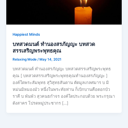
Happiest Minds
บทสวดมนต์ ทำนองสรภัญญะ บทสวด
สรรเสริญพระพุทธคุณ
Relaxing Mode
/
May 14, 2021
บทสวดมนต์ ทำนองสรภัญญะ บทสวดสรรเสริญพระพุทธ
คุณ [ บทสวดสรรเสริญพระพุทธคุณทำนองสรภัญญะ ]
องค์ใดพระสัมพุทธ สุวิสุทธสันดาน ตัดมูลเกลศมาร บ มิ
หม่นมิหมองมัว หนึ่งในพระทัยท่าน ก็เบิกบานคือดอกบัว
ราคี บ พันพัว สุวคนธกำจร องค์ใดประกอบด้วย พระกรุณา
ดังสาคร โปรดหมู่ประชากร […]