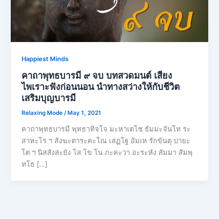
Happiest Minds
คาถาพุทธบารมี ๙ จบ บทสวดมนต์ เสียง
ไพเราะฟังก่อนนอน นำทางสว่างให้กับชีวิต
เสริมบุญบารมี
Relaxing Mode
/
May 1, 2021
คาถาพุทธบารมี พุทธาทิจโจ มะหาเตโช ธัมมะจันโท ระ
สาหะโร ฯ สังฆะตาระคะโณ เสฏโฐ อัมเห รักขันตุ ปายะ
โต ฯ นิสสังสะยัง โส โข โน ภะคะวา อะระหัง สัมมา สัมพุ
ทโธ […]