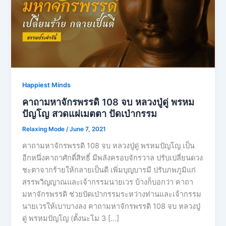
Happiest Minds
คาถามหาจักรพรรดิ​ 108 จบ​ หลวงปู่ดู่​ พรหม​
ปัญโญ​ สวดแผ่เมตตา ปัดเป่ากรรม
Relaxing Mode
/
June 7, 2021
คาถามหาจักรพรรดิ​ 108 จบ​ หลวงปู่ดู่​ พรหม​ปัญโญ เป็น
อีกหนึ่งคาถาศักดิ์สิทธิ์ มีพลังครอบจักรวาล ปรับเปลี่ยนดวง
ชะตาจากร้ายให้กลายเป็นดี เพิ่มบุญบารมี ปรับภพภูมิแก่
สรรพวิญญาณและเจ้ากรรมนายเวร บ้างก็บอกว่า คาถา
มหาจักรพรรดิ​ ช่วยปัดเป่ากรรมระหว่างท่านและเจ้ากรรม
นายเวรให้เบาบางลง คาถามหาจักรพรรดิ​ 108 จบ​ หลวงปู่
ดู่​ พรหม​ปัญโญ​ (ตั้งนะโม 3 […]