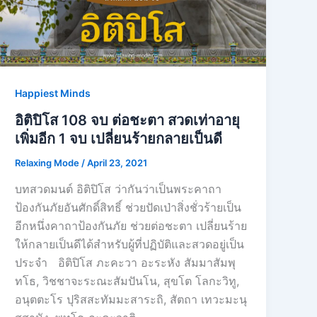
Happiest Minds
อิติปิโส 108 จบ ต่อชะตา สวดเท่าอายุ
เพิ่มอีก 1 จบ เปลี่ยนร้ายกลายเป็นดี
Relaxing Mode
/
April 23, 2021
บทสวดมนต์ อิติปิโส​ ว่ากันว่าเป็นพระคาถา
ป้องกันภัยอันศักดิ์สิทธิ์ ช่วยปัดเป่าสิ่งชั่วร้ายเป็น
อีกหนึ่งคาถาป้องกันภัย ช่วยต่อชะตา เปลี่ยนร้าย
ให้กลายเป็นดีได้สำหรับผู้ที่ปฏิบัติและสวดอยู่เป็น
ประจำ อิติปิโส ภะคะวา อะระหัง สัมมาสัมพุ
ทโธ, วิชชาจะระณะสัมปันโน, สุขโต โลกะวิทู,
อนุตตะโร ปุริสสะทัมมะสาระถิ, สัตถา เทวะมะนุ