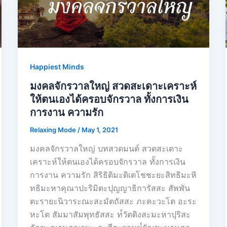
Happiest Minds
มงคลจักรวาลใหญ่ สวดสะเดาะเคราะห์
ให้ตนเองได้ครอบจักรวาล ทั้งการเงิน
การงาน ความรัก
Relaxing Mode
/
May 1, 2021
มงคลจักรวาลใหญ่ บทสวดมนต์ สวดสะเดาะ
เคราะห์ให้ตนเองได้ครอบจักรวาล ทั้งการเงิน
การงาน ความรัก สิริธิติมะติเตโชชะยะสิทธิมะหิ
ทธิมะหาคุณาปะริมิตะปุญญาธิการัสสะ สัพพัน
ตะรายะนิวาระณะสะมัตถัสสะ ภะคะวะโต อะระ
หะโต สัมมาสัมพุทธัสสะ ท๎วัตติงสะมะหาปุริสะ