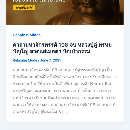
Happiest Minds
คาถามหาจักรพรรดิ​ 108 จบ​ หลวงปู่ดู่​ พรหม​
ปัญโญ​ สวดแผ่เมตตา ปัดเป่ากรรม
Relaxing Mode
/
June 7, 2021
คาถามหาจักรพรรดิ​ 108 จบ​ หลวงปู่ดู่​ พรหม​ปัญโญ เป็น
อีกหนึ่งคาถาศักดิ์สิทธิ์ มีพลังครอบจักรวาล ปรับเปลี่ยนดวง
ชะตาจากร้ายให้กลายเป็นดี เพิ่มบุญบารมี ปรับภพภูมิแก่
สรรพวิญญาณและเจ้ากรรมนายเวร บ้างก็บอกว่า คาถา
มหาจักรพรรดิ​ ช่วยปัดเป่ากรรมระหว่างท่านและเจ้ากรรม
นายเวรให้เบาบางลง คาถามหาจักรพรรดิ​ 108 จบ​ หลวงปู่
ดู่​ พรหม​ปัญโญ​ (ตั้งนะโม 3 […]