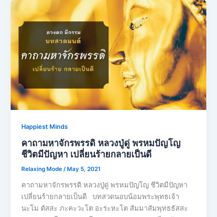
Happiest Minds
คาถามหาจักรพรรดิ​ หลวงปู่ดู่​ พรหม​ปัญโญ​
ชีวิตมีปัญหา เปลี่ยนร้ายกลายเป็นดี
Relaxing Mode
/
May 5, 2021
คาถามหาจักรพรรดิ​ หลวงปู่ดู่​ พรหม​ปัญโญ​ ชีวิตมีปัญหา
เปลี่ยนร้ายกลายเป็นดี บทสวดนอบน้อมพระพุทธเจ้า
นะโม ตัสสะ ภะคะวะโต อะระหะโต สัมมาสัมพุทธธัสสะ