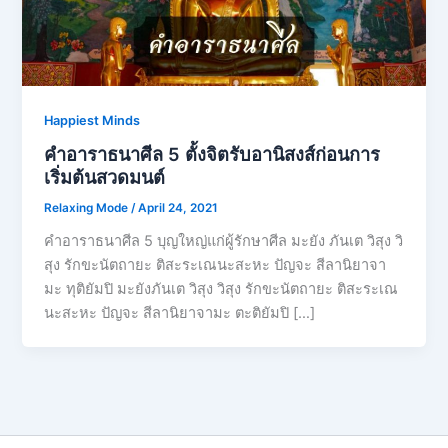
Happiest Minds
คำอาราธนาศีล 5 ตั้งจิตรับอานิสงส์ก่อนการ
เริ่มต้นสวดมนต์
Relaxing Mode
/
April 24, 2021
คำอาราธนาศีล 5 บุญใหญ่แก่ผู้รักษาศีล มะยัง ภันเต วิสุง วิ
สุง รักขะนัตถายะ ติสะระเณนะสะหะ ปัญจะ สีลานิยาจา
มะ ทุติยัมปิ มะยังภันเต วิสุง วิสุง รักขะนัตถายะ ติสะระเณ
นะสะหะ ปัญจะ สีลานิยาจามะ ตะติยัมปิ […]