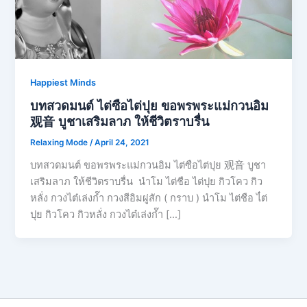
Happiest Minds
บทสวดมนต์ ไต่ซือไต่ปุย ขอพรพระแม่กวนอิม
观音 บูชาเสริมลาภ ให้ชีวิตราบรื่น
Relaxing Mode
/
April 24, 2021
บทสวดมนต์ ขอพรพระแม่กวนอิม ไต่ซือไต่ปุย 观音 บูชา
เสริมลาภ ให้ชีวิตราบรื่น นำโม ไต่ชือ ไต่ปุย กิวโคว กิว
หลั่ง กวงไต๋เล่งก๊ำ กวงสีอิมผู่สัก ( กราบ ) นำโม ไต่ชือ ไ๋ต่
ปุย กิวโคว กิวหลั่ง กวงไต๋เล่งก๊ำ […]