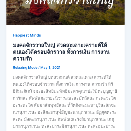
Happiest Minds
มงคลจักรวาลใหญ่ สวดสะเดาะเคราะห์ให้
ตนเองได้ครอบจักรวาล ทั้งการเงิน การงาน
ความรัก
Relaxing Mode
/
May 1, 2021
มงคลจักรวาลใหญ่ บทสวดมนต์ สวดสะเดาะเคราะห์ให้
ตนเองได้ครอบจักรวาล ทั้งการเงิน การงาน ความรัก สิริ
ธิติมะติเตโชชะยะสิทธิมะหิทธิมะหาคุณาปะริมิตะปุญญาธิ
การัสสะ สัพพันตะรายะนิวาระณะสะมัตถัสสะ ภะคะวะโต
อะระหะโต สัมมาสัมพุทธัสสะ ท๎วัตติงสะมะหาปุริสะลักขะ
ณานุภาเวนะ อะสีตะยานุพ๎ยัญชะนานุภาเวนะ อัฏฐุตตะระ
สะตะ มังคะลานุภาเวนะ ฉัพพัณณะรังสิยานุภาเวนะ เกตุ
มาลานุภาเวนะ ทะสะปาระมิตานุภาเวนะ ทะสะอุปะปาระ