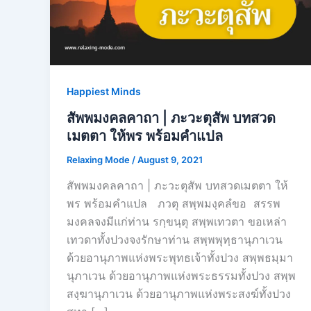
Happiest Minds
สัพพมงคลคาถา | ภะวะตุสัพ บทสวด
เมตตา ให้พร พร้อมคำแปล
Relaxing Mode
/
August 9, 2021
สัพพมงคลคาถา | ภะวะตุสัพ บทสวดเมตตา ให้
พร พร้อมคำแปล ภวตุ สพฺพมงฺคลํขอ สรรพ
มงคลจงมีแก่ท่าน รกฺขนฺตุ สพฺพเทวตา ขอเหล่า
เทวดาทั้งปวงจงรักษาท่าน สพฺพพุทฺธานุภาเวน
ด้วยอานุภาพแห่งพระพุทธเจ้าทั้งปวง สพฺพธมฺมา
นุภาเวน ด้วยอานุภาพแห่งพระธรรมทั้งปวง สพฺพ
สงฺฆานุภาเวน ด้วยอานุภาพแห่งพระสงฆ์ทั้งปวง