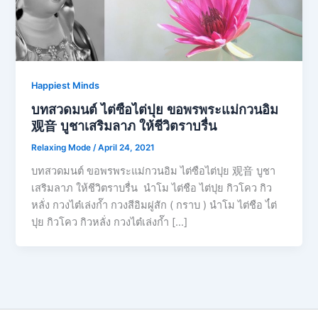
Happiest Minds
บทสวดมนต์ ไต่ซือไต่ปุย ขอพรพระแม่กวนอิม
观音 บูชาเสริมลาภ ให้ชีวิตราบรื่น
Relaxing Mode
/
April 24, 2021
บทสวดมนต์ ขอพรพระแม่กวนอิม ไต่ซือไต่ปุย 观音 บูชา
เสริมลาภ ให้ชีวิตราบรื่น นำโม ไต่ชือ ไต่ปุย กิวโคว กิว
หลั่ง กวงไต๋เล่งก๊ำ กวงสีอิมผู่สัก ( กราบ ) นำโม ไต่ชือ ไ๋ต่
ปุย กิวโคว กิวหลั่ง กวงไต๋เล่งก๊ำ […]