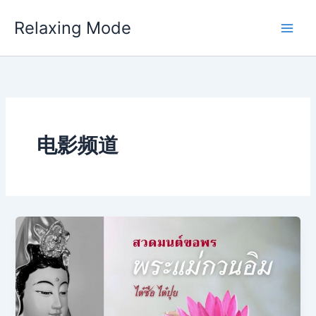
Skip
Relaxing Mode
to
content
电影频道