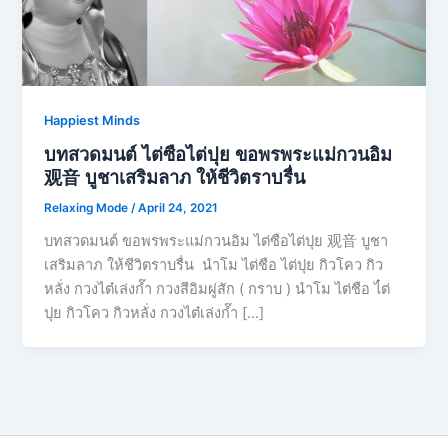
Happiest Minds
บทสวดมนต์ ไต่ซือไต่ปุย ขอพรพระแม่กวนอิม
观音 บูชาเสริมลาภ ให้ชีวิตราบรื่น
Relaxing Mode
/
April 24, 2021
บทสวดมนต์ ขอพรพระแม่กวนอิม ไต่ซือไต่ปุย 观音 บูชา
เสริมลาภ ให้ชีวิตราบรื่น นำโม ไต่ชือ ไต่ปุย กิวโคว กิว
หลั่ง กวงไต๋เล่งก๊ำ กวงสีอิมผู่สัก ( กราบ ) นำโม ไต่ชือ ไ๋ต่
ปุย กิวโคว กิวหลั่ง กวงไต๋เล่งก๊ำ […]