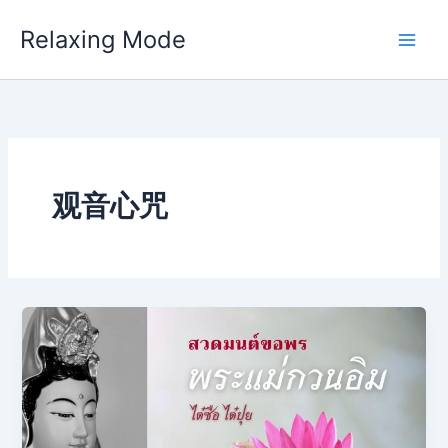
Skip
Relaxing Mode
to
content
观音心咒