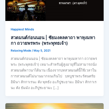
Happiest Minds
สวดมนต์ก่อนนอน | ชัยมงคลคาถา พาหุงมหา
กา ถวายพรพระ (พระพุทธเจ้า)
Relaxing Mode
/
May 5, 2021
สวดมนต์ก่อนนอน | ชัยมงคลคาถา พาหุงมหากา ถวายพร
พระ (พระพุทธเจ้า) เหมาะสำหรับผู้สูงอายุที่ไม่สามารถนั่ง
สวดมนต์พาวนาได้นาน เนื่องจากบทสวดมนต์นี้ใช้เวลาใน
การสวดมนต์ไม่นานมากจนเกินไป บทบูชาพระรัตนตรัย
อิมินา สักกาเรนะ ตัง พุทธัง อะภิปูชะยามะ อิมินา สักกาเร
นะ ตัง ธัมมัง อะภิปูชะยามะ […]