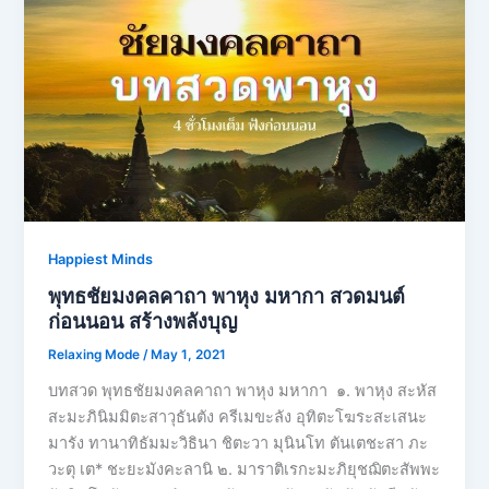
Happiest Minds
พุทธชัยมงคลคาถา พาหุง มหากา สวดมนต์
ก่อนนอน สร้างพลังบุญ
Relaxing Mode
/
May 1, 2021
บทสวด พุทธชัยมงคลคาถา พาหุง มหากา ๑. พาหุง สะหัส
สะมะภินิมมิตะสาวุธันตัง ครีเมขะลัง อุทิตะโฆระสะเสนะ
มารัง ทานาทิธัมมะวิธินา ชิตะวา มุนินโท ตันเตชะสา ภะ
วะตุ เต* ชะยะมังคะลานิ ๒. มาราติเรกะมะภิยุชฌิตะสัพพะ