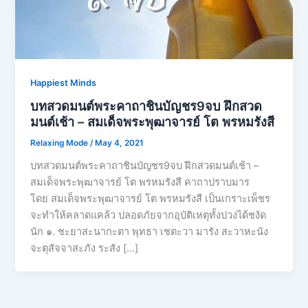
Happiest Minds
บทสวดมนต์พระคาถาชินบัญชร9จบ ฝึกสวด
มนต์เช้า – สมเด็จพระพุฒาจารย์ โต พรหมรังสี
Relaxing Mode
/
May 4, 2021
บทสวดมนต์พระคาถาชินบัญชร9จบ ฝึกสวดมนต์เช้า –
สมเด็จพระพุฒาจารย์ โต พรหมรังสี คาถาปราบมาร
โดย สมเด็จพระพุฒาจารย์ โต พรหมรังสี เป็นเกราะเพ็ชร
จะทำให้คลาดแคล้ว ปลอดภัยจากอุบัติเหตุทั้งปวงได้ชงัด
นัก ๑. ชะยาสะนากะตา พุทธา เชตะวา มารัง สะวาหะนัง
จะตุสัจจาสะภัง ระสัง […]