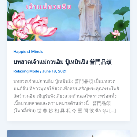
Happiest Minds
บทสวดเจ้าแม่กวนอิม ปู้เหมินปิง 普門品頌
Relaxing Mode
/
June 18, 2021
บทสวดเจ้าแม่กวนอิม ปู้เหมินปิง 普門品頌 เป็นบทสวด
มนต์จีน ที่ชาวพุทธใช้สวดเพื่อสรรเสริญพระคุณพระโพธิ
สัตว์กวนอิม เชิญรับฟังเสียงสวดทำนองไพเราะพร้อมทั้ง
เนื้อบาบทสวดและความหมายด้านล่างนี้ 普門品頌
(โพวมึ้งพิน) 世 尊 妙 相 具 我 今 重 問 彼 ซือ จุน […]