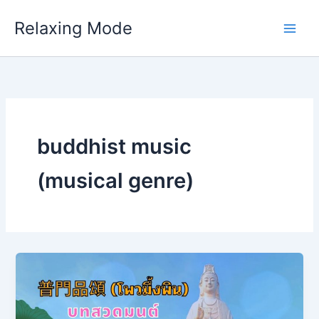
Skip
Relaxing Mode
to
content
buddhist music
(musical genre)