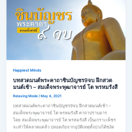
Happiest Minds
บทสวดมนต์พระคาถาชินบัญชร9จบ ฝึกสวด
มนต์เช้า – สมเด็จพระพุฒาจารย์ โต พรหมรังสี
Relaxing Mode
/
May 4, 2021
บทสวดมนต์พระคาถาชินบัญชร9จบ ฝึกสวดมนต์เช้า –
สมเด็จพระพุฒาจารย์ โต พรหมรังสี คาถาปราบมาร
โดย สมเด็จพระพุฒาจารย์ โต พรหมรังสี เป็นเกราะเพ็ชร
จะทำให้คลาดแคล้ว ปลอดภัยจากอุบัติเหตุทั้งปวงได้ชงัด