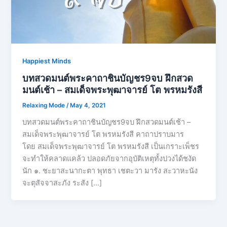
Happiest Minds
บทสวดมนต์พระคาถาชินบัญชร9จบ ฝึกสวด
มนต์เช้า – สมเด็จพระพุฒาจารย์ โต พรหมรังสี
Relaxing Mode
/
May 4, 2021
บทสวดมนต์พระคาถาชินบัญชร9จบ ฝึกสวดมนต์เช้า –
สมเด็จพระพุฒาจารย์ โต พรหมรังสี คาถาปราบมาร
โดย สมเด็จพระพุฒาจารย์ โต พรหมรังสี เป็นเกราะเพ็ชร
จะทำให้คลาดแคล้ว ปลอดภัยจากอุบัติเหตุทั้งปวงได้ชงัด
นัก ๑. ชะยาสะนากะตา พุทธา เชตะวา มารัง สะวาหะนัง
จะตุสัจจาสะภัง ระสัง […]