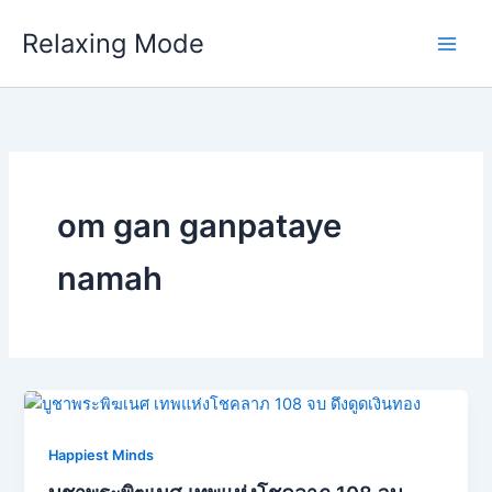
Skip
Relaxing Mode
to
content
om gan ganpataye
namah
Happiest Minds