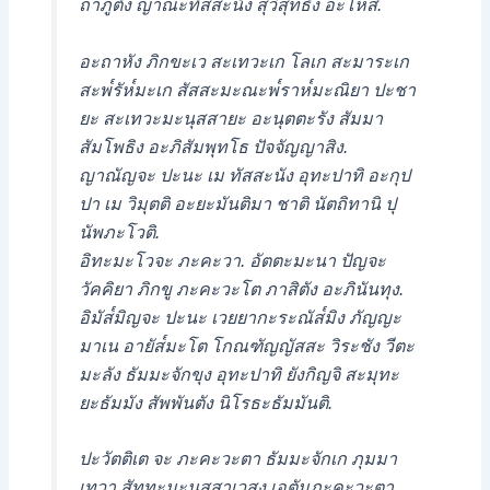
ถาภูตัง ญาณะทัสสะนัง สุวิสุทธัง อะโหสิ.
อะถาหัง ภิกขะเว สะเทวะเก โลเก สะมาระเก
สะพ๎รัห๎มะเก สัสสะมะณะพ๎ราห๎มะณิยา ปะชา
ยะ สะเทวะมะนุสสายะ อะนุตตะรัง สัมมา
สัมโพธิง อะภิสัมพุทโธ ปัจจัญญาสิง.
ญาณัญจะ ปะนะ เม ทัสสะนัง อุทะปาทิ อะกุป
ปา เม วิมุตติ อะยะมันติมา ชาติ นัตถิทานิ ปุ
นัพภะโวติ.
อิทะมะโวจะ ภะคะวา. อัตตะมะนา ปัญจะ
วัคคิยา ภิกขู ภะคะวะโต ภาสิตัง อะภินันทุง.
อิมัส๎มิญจะ ปะนะ เวยยากะระณัส๎มิง ภัญญะ
มาเน อายัส๎มะโต โกณฑัญญัสสะ วิระชัง วีตะ
มะลัง ธัมมะจักขุง อุทะปาทิ ยังกิญจิ สะมุทะ
ยะธัมมัง สัพพันตัง นิโรธะธัมมันติ.
ปะวัตติเต จะ ภะคะวะตา ธัมมะจักเก ภุมมา
เทวา สัททะมะนุสสาเวสุง เอตัมภะคะวะตา