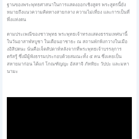
ฐานของพระพุทธศาสนาในการแสดงออกเชิงสูตร พระสูตรนี้ยัง
หมายถึงแนวความคิดทางสายกลาง ความไม่เที่ยง และการเป็นที่
พึ่งแห่งตน
ตามประเพณีของชาวพุทธ พระพุทธเจ้าทรงแสดงธรรมเทศนานี้
ในวันอาสาฬหบูชา ในเดือนอาชาธะ ณ สถานพักพิงกวางในเมือ
งอิสิปตนะ นั่นคือเจ็ดสัปดาห์หลังจากที่พระพุทธเจ้าบรรลุการ
ตรัสรู้ ซึ่งมีผู้ฟังธรรมประกอบด้วยสมณะทั้ง ๕ คน ซึ่งเคยเป็น
สหายมาก่อน ได้แก่ โกณฑัญญะ อัสสาจิ ภัททิยะ วัปปะ และมหา
นามะ