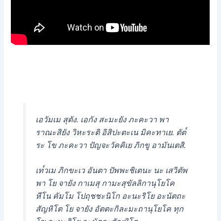
เอวัมเม สุตัง. เอกัง สะมะยัง ภะคะวา พา
ราณะสิยัง วิหะระติ อิสิปะตะเน มิคะทาเย. ตัต๎
ระ โข ภะคะวา ปัญจะวัคคิเย ภิกขู อามันเตสิ.
เท๎วเม ภิกขะเว อันตา ปัพพะชิเตนะ นะ เสวิตัพ
พา โย จายัง กาเมสุ กามะสุขัลลิกานุโยโค
หีโน คัมโม โปถุชชะนิโก อะนะริโย อะนัตถะ
สัญหิโต โย จายัง อัตตะกิละมะถานุโยโค ทุก