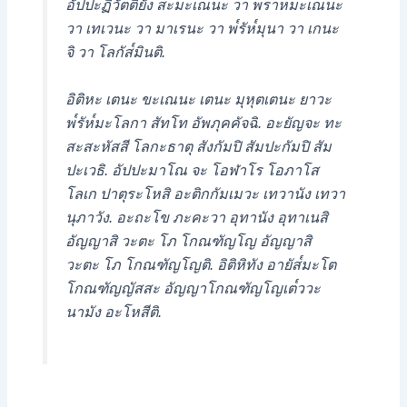
อัปปะฏิวัตติยัง สะมะเณนะ วา พ๎ราห๎มะเณนะ
วา เทเวนะ วา มาเรนะ วา พ๎รัห๎มุนา วา เกนะ
จิ วา โลกัส๎มินติ.
อิติหะ เตนะ ขะเณนะ เตนะ มุหุตเตนะ ยาวะ
พ๎รัห๎มะโลกา สัทโท อัพภุคคัจฉิ. อะยัญจะ ทะ
สะสะหัสสี โลกะธาตุ สังกัมปิ สัมปะกัมปิ สัม
ปะเวธิ. อัปปะมาโณ จะ โอฬาโร โอภาโส
โลเก ปาตุระโหสิ อะติกกัมเมวะ เทวานัง เทวา
นุภาวัง. อะถะโข ภะคะวา อุทานัง อุทาเนสิ
อัญญาสิ วะตะ โภ โกณฑัญโญ อัญญาสิ
วะตะ โภ โกณฑัญโญติ. อิติหิทัง อายัส๎มะโต
โกณฑัญญัสสะ อัญญาโกณฑัญโญเต๎ววะ
นามัง อะโหสีติ.