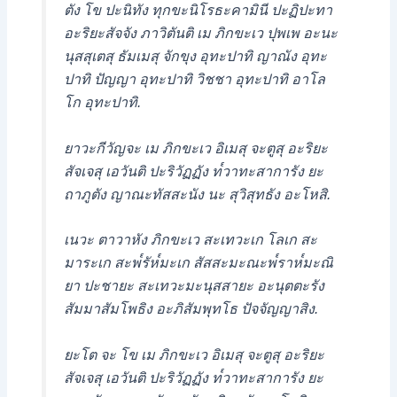
ตัง โข ปะนิทัง ทุกขะนิโรธะคามินี ปะฏิปะทา
อะริยะสัจจัง ภาวิตันติ เม ภิกขะเว ปุพเพ อะนะ
นุสสุเตสุ ธัมเมสุ จักขุง อุทะปาทิ ญาณัง อุทะ
ปาทิ ปัญญา อุทะปาทิ วิชชา อุทะปาทิ อาโล
โก อุทะปาทิ.
ยาวะกีวัญจะ เม ภิกขะเว อิเมสุ จะตูสุ อะริยะ
สัจเจสุ เอวันติ ปะริวัฏฏัง ท๎วาทะสาการัง ยะ
ถาภูตัง ญาณะทัสสะนัง นะ สุวิสุทธัง อะโหสิ.
เนวะ ตาวาหัง ภิกขะเว สะเทวะเก โลเก สะ
มาระเก สะพ๎รัห๎มะเก สัสสะมะณะพ๎ราห๎มะณิ
ยา ปะชายะ สะเทวะมะนุสสายะ อะนุตตะรัง
สัมมาสัมโพธิง อะภิสัมพุทโธ ปัจจัญญาสิง.
ยะโต จะ โข เม ภิกขะเว อิเมสุ จะตูสุ อะริยะ
สัจเจสุ เอวันติ ปะริวัฏฏัง ท๎วาทะสาการัง ยะ