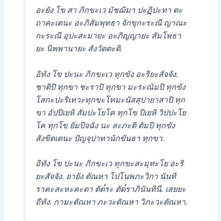
อะยัง โข สา ภิกขะเว มัชฌิมา ปะฏิปะทา ตะ
ถาคะเตนะ อะภิสัมพุทธา จักขุกะระณี ญาณะ
กะระณี อุปะสะมายะ อะภิญญายะ สัมโพธา
ยะ นิพพานายะ สังวัตตะติ.
อิทัง โข ปะนะ ภิกขะเว ทุกขัง อะริยะสัจจัง.
ชาติปิ ทุกขา ชะราปิ ทุกขา มะระณัมปิ ทุกขัง
โสกะปะริเทวะทุกขะโทมะนัสสุปายาสาปิ ทุก
ขา อัปปิเยหิ สัมปะโยโค ทุกโข ปิเยหิ วิปปะโย
โค ทุกโข ยัมปิจฉัง นะ ละภะติ ตัมปิ ทุกขัง
สังขิตเตนะ ปัญจุปาทานักขันธา ทุกขา.
อิทัง โข ปะนะ ภิกขะเว ทุกขะสะมุทะโย อะริ
ยะสัจจัง. ยายัง ตัณหา โปโนพภะวิกา นันทิ
ราคะสะหะคะตา ตัต๎ระ ตัต๎ราภินันทินี. เสยยะ
ถีทัง. กามะตัณหา ภะวะตัณหา วิภะวะตัณหา.