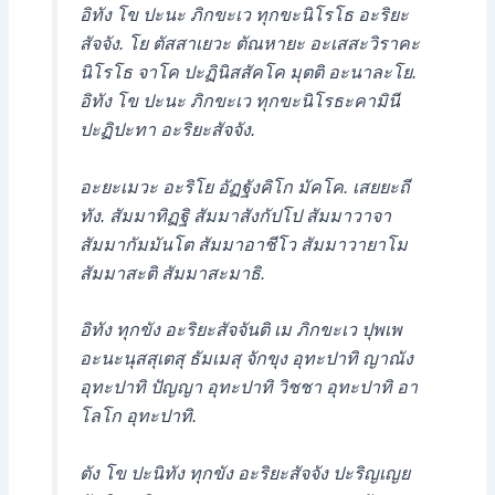
อิทัง โข ปะนะ ภิกขะเว ทุกขะนิโรโธ อะริยะ
สัจจัง. โย ตัสสาเยวะ ตัณหายะ อะเสสะวิราคะ
นิโรโธ จาโค ปะฏินิสสัคโค มุตติ อะนาละโย.
อิทัง โข ปะนะ ภิกขะเว ทุกขะนิโรธะคามินี
ปะฏิปะทา อะริยะสัจจัง.
อะยะเมวะ อะริโย อัฏฐังคิโก มัคโค. เสยยะถี
ทัง. สัมมาทิฏฐิ สัมมาสังกัปโป สัมมาวาจา
สัมมากัมมันโต สัมมาอาชีโว สัมมาวายาโม
สัมมาสะติ สัมมาสะมาธิ.
อิทัง ทุกขัง อะริยะสัจจันติ เม ภิกขะเว ปุพเพ
อะนะนุสสุเตสุ ธัมเมสุ จักขุง อุทะปาทิ ญาณัง
อุทะปาทิ ปัญญา อุทะปาทิ วิชชา อุทะปาทิ อา
โลโก อุทะปาทิ.
ตัง โข ปะนิทัง ทุกขัง อะริยะสัจจัง ปะริญเญย