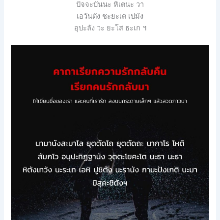
ปัจจะบันนะ
หิเตนะ
วา
เอวันตัง
ชะยะเต
เปมัง
อุปะลัง
วะ
ยะโส
ธะเก
ฯ