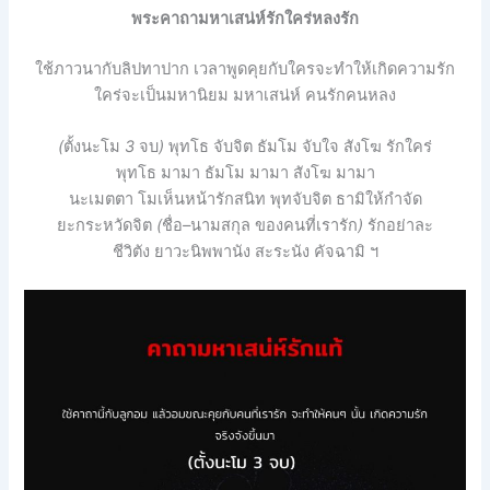
พระคาถามหาเสน่ห์รักใคร่หลงรัก
ใช้ภาวนากับลิปทาปาก เวลาพูดคุยกับใครจะทำให้เกิดความรัก
ใคร่จะเป็นมหานิยม มหาเสน่ห์ คนรักคนหลง
(
ตั้งนะโม
3
จบ
)
พุทโธ
จับจิต
ธัมโม
จับใจ
สังโฆ
รักใคร่
พุทโธ
มามา
ธัมโม
มามา
สังโฆ
มามา
นะเมตตา
โมเห็นหน้ารักสนิท
พุทจับจิต
ธามิให้กำจัด
ยะกระหวัดจิต
(
ชื่อ
–
นามสกุล
ของคนที่เรารัก
)
รักอย่าละ
ชีวิตัง
ยาวะนิพพานัง
สะระนัง
คัจฉามิ
ฯ