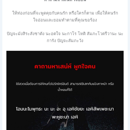
ให้ท่องก่อนที่จะพูดคุยกับคนรัก หรือใครก็ตาม เพื่อให้คนรัก
ใจอ่อนและยอมทำตามที่คุณขอร้อง
ปัญจะมังสิระสังชาตัง
นะอตใจ
นะกาโร
โหติ
สัมภะโวตรีวานะ
นะ
การัง
ปัญจะสัมภะวัง