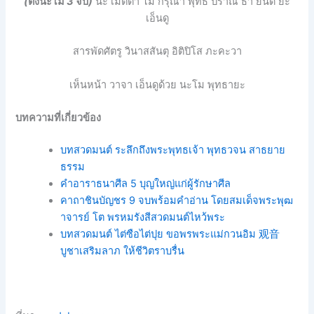
(
ตั้งนะโม
3
จบ
)
นะ
เมตตา
โม
กรุณา
พุทธ
ปราณี
ธา
ยินดี
ยะ
เอ็นดู
สารพัดศัตรู
วินาสสันตุ
อิติปิโส
ภะคะวา
เห็นหน้า
วาจา
เอ็นดูด้วย
นะโม
พุทธายะ
บทความที่เกี่ยวข้อง
บทสวดมนต์ ระลึกถึงพระพุทธเจ้า พุทธวจน สาธยาย
ธรรม
คำอาราธนาศีล 5 บุญใหญ่แก่ผู้รักษาศีล
คาถาชินบัญชร 9 จบพร้อมคําอ่าน โดยสมเด็จพระพุฒ
าจารย์ โต พรหมรังสีสวดมนต์ไหว้พระ
บทสวดมนต์ ไต่ซือไต่ปุย ขอพรพระแม่กวนอิม 观音
บูชาเสริมลาภ ให้ชีวิตราบรื่น