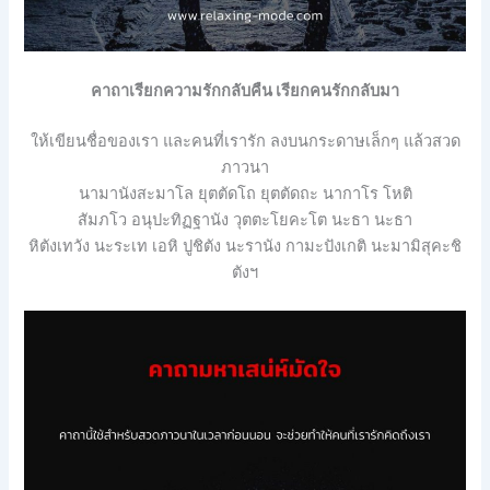
คาถาเรียกความรักกลับคืน
เรียกคนรักกลับมา
ให้เขียนชื่อของเรา และคนที่เรารัก ลงบนกระดาษเล็กๆ แล้วสวด
ภาวนา
นามานังสะมาโล
ยุตตัดโถ
ยุตตัดถะ
นากาโร
โหติ
สัมภโว
อนุปะทิฏฐานัง
วุตตะโยคะโต
นะธา
นะธา
หิตังเทวัง
นะระเท
เอหิ
ปูชิตัง
นะรานัง
กามะปังเกติ
นะมามิสุคะชิ
ตังฯ