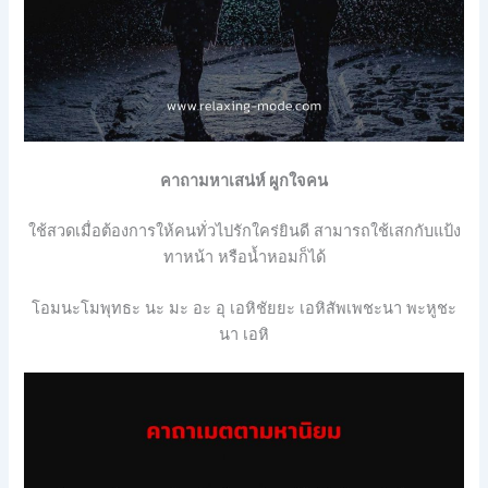
คาถามหาเสน่ห์ ผูกใจคน
ใช้สวดเมื่อต้องการให้คนทั่วไปรักใคร่ยินดี สามารถใช้เสกกับแป้ง
ทาหน้า หรือน้ำหอมก็ได้
โอมนะโมพุทธะ
นะ
มะ
อะ
อุ
เอหิชัยยะ
เอหิสัพเพชะนา
พะหูชะ
นา
เอหิ