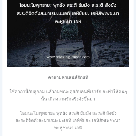
คาถามหาเสน่ห์รักแท้
ใช้คาถานี้กับลูกอม
แล้วอมขณะคุยกับคนที่เรารัก จะทำให้คนๆ
นั้น เกิดความรักจริงจังขึ้นมา
โอมนะโมพุทธายะ
พุทธัง
สระติ
ธัมมัง
สะระติ
สังฆัง
สะระติจิตตังสะมาเรมะมะเอทิ
เอหิชัยยะ
เอหิสัพเพชะนา
พะหูชะนา
เอหิ