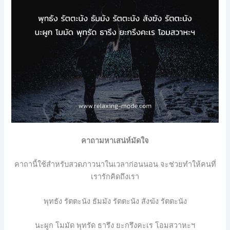
คาถามหาเสน่ห์มัดใจ
คาถานี้ใช้สำหรับสวดภาวนาในเวลาก่อนนอน จะช่วยทำให้คนที่
เรารักคิดถึงเรา
พุทธัง รัตตะนัง ธัมมัง รัตตะนัง สังฆัง รัตตะนัง
นะผูก โมมัด พุทรัด ธารึง ยะกรึงคะเร โอมสวาหะฯ