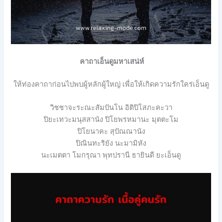
คาถาเอ็นดูมหาเสน่ห์
ให้ท่องคาถาก่อนไปพบผู้หลักผู้ใหญ่ เพื่อให้เกิดความรักใคร่เอ็นดู
วิชชาจะระณะสัมปันโน
อิติปิโสภะคะวา
ปิยะเทวะมนุสสานัง
ปิโยพรหมานะ
มุตตะโม
ปิโยนาคะ
สุปัณณานัง
ปิณินทะริยัง
นะมามิหัง
นะเมตตา
โมกรุณา
พุทปรานี
ธายินดี
ยะเอ็นดู