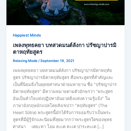
Happiest Minds
เพลงพุทธคยา บทสวดมนต์ลังกา ปรัชญาปารมิ
ตาหฤทัยสูตร
Relaxing Mode
/
September 19, 2021
เพลงพุทธคยา บทสวดมนต์ลังกา ปรัชญาปารมิตาหฤทัย
สูตร ปรัชญาปารมิตาหฤทัยสูตร คือพระสูตรที่สำคัญและ
เป็นที่นิยมยิ่งในพุทธศาสนาฝ่ายมหายาน ชื่อ “ปรัชญาปาร
มิตาหฤทัยสูตร” มีความหมายตามตัวอักษรว่า “พระสูตร
อันเป็นหัวใจแห่งปฏิปทาอันยวดยิ่งแห่งความรู้แจ้ง” ใน
ภาษาอังกฤษมักแปลโดยสังเขปว่า “หฤทัยสูตร” (The
Heart Sūtra) พระสูตรนี้มักได้รับการยอมรับว่าเป็นพระ
สูตรที่มีผู้รู้จักและนิยมที่สุดมากกว่าพระสูตรใดของพุทธ
ศาสนา เตยะทา โอม คะเต คะเต ปาระคะเต […]