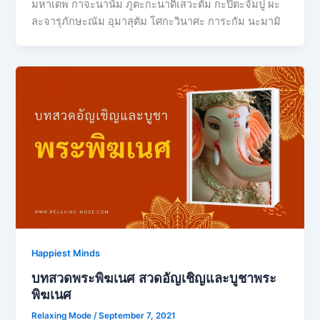
มหาเดพ กาจะนานัม ภูตะกะนาดิเสวะตัม กะปิตะจัมปู ผะ
ละจารุภักษะณัม อุมาสุตัม โศกะวินาศะ การะกัม นะมามิ
Happiest Minds
บทสวดพระพิฆเนศ สวดอัญเชิญและบูชาพระ
พิฆเนศ
Relaxing Mode
/
September 7, 2021