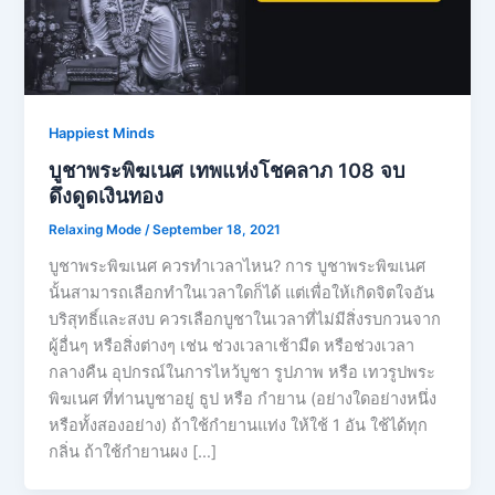
Happiest Minds
บูชาพระพิฆเนศ เทพแห่งโชคลาภ 108 จบ
ดึงดูดเงินทอง
Relaxing Mode
/
September 18, 2021
บูชาพระพิฆเนศ ควรทำเวลาไหน? การ บูชาพระพิฆเนศ
นั้นสามารถเลือกทำในเวลาใดก็ได้ แต่เพื่อให้เกิดจิตใจอัน
บริสุทธิ์และสงบ ควรเลือกบูชาในเวลาที่ไม่มีสิ่งรบกวนจาก
ผู้อื่นๆ หรือสิ่งต่างๆ เช่น ช่วงเวลาเช้ามืด หรือช่วงเวลา
กลางคืน อุปกรณ์ในการไหว้บูชา รูปภาพ หรือ เทวรูปพระ
พิฆเนศ ที่ท่านบูชาอยู่ ธูป หรือ กำยาน (อย่างใดอย่างหนึ่ง
หรือทั้งสองอย่าง) ถ้าใช้กำยานแท่ง ให้ใช้ 1 อัน ใช้ได้ทุก
กลิ่น ถ้าใช้กำยานผง […]