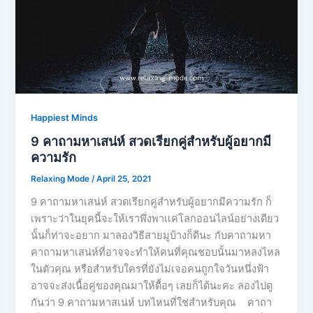
Happiest Minds
9 คาถามหาเสน่ห์ สวดเรียกคู่สำหรับผู้อยากมี
ความรัก
Relaxing Mode
/
April 25, 2021
9 คาถามหาเสน่ห์ สวดเรียกคู่สำหรับผู้อยากมีความรัก ก็
เพราะว่าในยุคนี้จะให้เราพึ่งพาเเค่โลกออนไลน์อย่างเดียว
นั้นก็ท่าจะอยาก มาลองวิธีสายมูบ้างก็ดีนะ กับคาถามหา
คาถามหาเสน่ห์ที่อาจจะทำให้คนที่คุณชอบนั้นมาหลงไหล
ในตัวคุณ หรือสำหรับใครที่ยังไม่เจอคนถูกใจวันหนึ่งฟ้า
อาจจะส่งเนื้อคู่ของคุณมาให้ดื้อๆ เลยก็ได้นะคะ ลองไปดู
กันว่า 9 คาถามหาสเน่ห์ บทไหนที่ใช่สำหรับคุณ คาถา