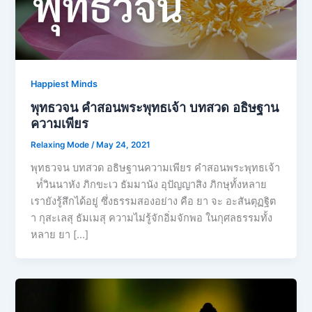
Happiest Minds
พุทธวจน คําสอนพระพุทธเจ้า บทสวด อธิษฐาน
ความเพียร
Relaxing Mode
/
May 24, 2021
พุทธวจน บทสวด อธิษฐานความเพียร คําสอนพระพุทธเจ้า
ท๎วินนาหัง ภิกขะเว ธัมมานัง อุปัญญาสิง ภิกษุทั้งหลาย
เรายังรู้สึกได้อยู่ ซึ่งธรรมสองอย่าง คือ ยา จะ อะสันตุฏฐิต
า กุสะเลสุ ธัมเมสุ ความไม่รู้จักอิ่มจักพอ ในกุศลธรรมทั้ง
หลาย ยา […]