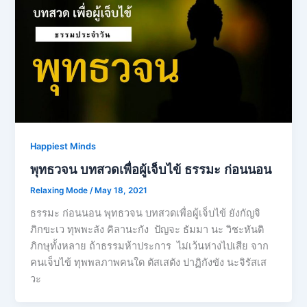
Happiest Minds
พุทธวจน บทสวดเพื่อผู้เจ็บไข้ ธรรมะ ก่อนนอน
Relaxing Mode
/
May 18, 2021
ธรรมะ ก่อนนอน พุทธวจน บทสวดเพื่อผู้เจ็บไข้ ยังกัญจิ
ภิกขะเว ทุพพะลัง คิลานะกัง ปัญจะ ธัมมา นะ วิชะหันติ
ภิกษุทั้งหลาย ถ้าธรรมห้าประการ ไม่เว้นห่างไปเสีย จาก
คนเจ็บไข้ ทุพพลภาพคนใด ตัสเสตัง ปาฏิกังขัง นะจิรัสเส
วะ