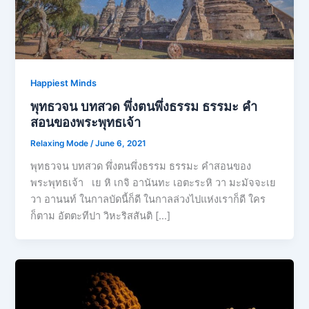
Happiest Minds
พุทธวจน บทสวด พึ่งตนพึ่งธรรม ธรรมะ คำ
สอนของพระพุทธเจ้า
Relaxing Mode
/
June 6, 2021
พุทธวจน บทสวด พึ่งตนพึ่งธรรม ธรรมะ คำสอนของ
พระพุทธเจ้า เย หิ เกจิ อานันทะ เอตะระหิ วา มะมัจจะเย
วา อานนท์ ในกาลบัดนี้ก็ดี ในกาลล่วงไปแห่งเราก็ดี ใคร
ก็ตาม อัตตะทีปา วิหะริสสันติ […]