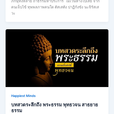
ภิกษุทั้งหลาย ถ้าธรรมห้าประการ ไม่เว้นห่างไปเสีย จาก
คนเจ็บไข้ ทุพพลภาพคนใด ตัสเสตัง ปาฏิกังขัง นะจิรัสเส
วะ
Happiest Minds
บทสวดระลึกถึง พระธรรม พุทธวจน สาธยาย
ธรรม